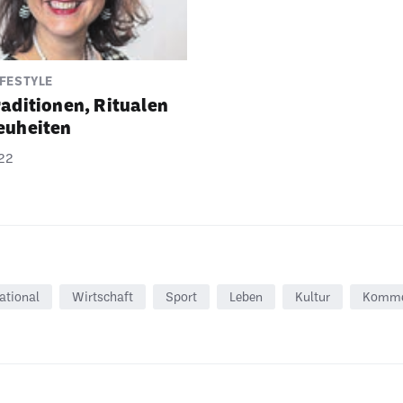
FESTYLE
adi­tionen, Ritualen
euheiten
22
ational
Wirtschaft
Sport
Leben
Kultur
Komme