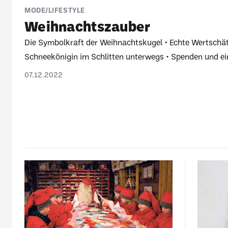
MODE/LIFESTYLE
Weih­nachts­zauber
Die Symbol­kraft der Weih­nachts­kugel
Echte Wert­schä
Schnee­kö­nigin im Schlitten unter­wegs
Spenden und ei
07.12.2022