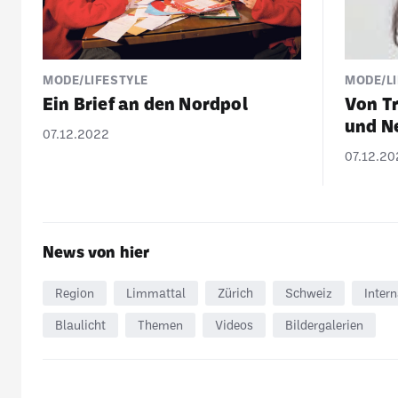
MODE/LIFESTYLE
MODE/LI
Ein Brief an den Nordpol
Von Tr
und N
07.12.2022
07.12.20
News von hier
Region
Limmattal
Zürich
Schweiz
Intern
Blaulicht
Themen
Videos
Bildergalerien